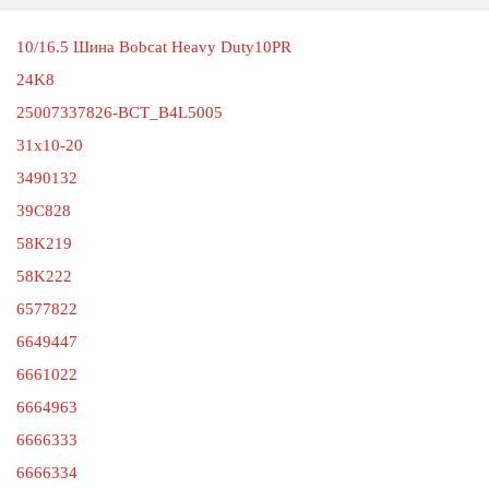
10/16.5 Шина Bobcat Heavy Duty10PR
24K8
25007337826-ВСТ_В4L5005
31x10-20
3490132
39C828
58K219
58K222
6577822
6649447
6661022
6664963
6666333
6666334