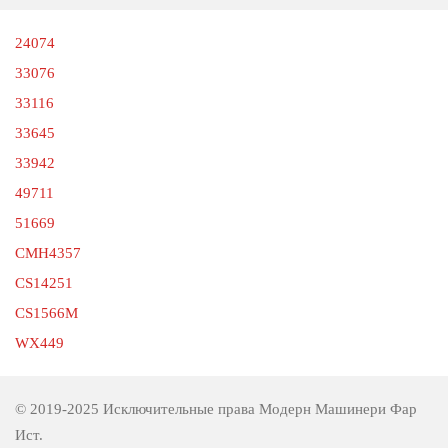
24074
33076
33116
33645
33942
49711
51669
CMH4357
CS14251
CS1566M
WX449
© 2019-2025 Исключительные права Модерн Машинери Фар
Ист.